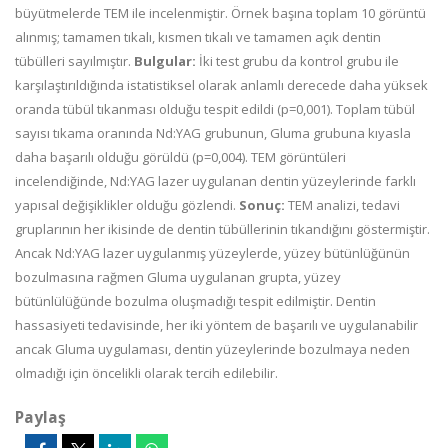
büyütmelerde TEM ile incelenmiştir. Örnek başına toplam 10 görüntü
alınmış; tamamen tıkalı, kısmen tıkalı ve tamamen açık dentin
tübülleri sayılmıştır.
Bulgular:
İki test grubu da kontrol grubu ile
karşılaştırıldığında istatistiksel olarak anlamlı derecede daha yüksek
oranda tübül tıkanması olduğu tespit edildi (p=0,001). Toplam tübül
sayısı tıkama oranında Nd:YAG grubunun, Gluma grubuna kıyasla
daha başarılı olduğu görüldü (p=0,004). TEM görüntüleri
incelendiğinde, Nd:YAG lazer uygulanan dentin yüzeylerinde farklı
yapısal değişiklikler olduğu gözlendi.
Sonuç:
TEM analizi, tedavi
gruplarının her ikisinde de dentin tübüllerinin tıkandığını göstermiştir.
Ancak Nd:YAG lazer uygulanmış yüzeylerde, yüzey bütünlüğünün
bozulmasına rağmen Gluma uygulanan grupta, yüzey
bütünlülüğünde bozulma oluşmadığı tespit edilmiştir. Dentin
hassasiyeti tedavisinde, her iki yöntem de başarılı ve uygulanabilir
ancak Gluma uygulaması, dentin yüzeylerinde bozulmaya neden
olmadığı için öncelikli olarak tercih edilebilir.
Paylaş