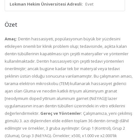
Lokman Hekim Üniversitesi Adresli:
Evet
Özet
Amaç:
Dentin hassasiyeti, popülasyonun büyük bir yüzdesini
etkileyen önemli bir klinik problem olup; tedavisinde, açıkta kalan
dentin tübüllerinin kapatılması için çeşitli materyaller ve yöntemler
kullanılmaktadır. Dentin hassasiyeti için çeşitli tedavi yöntemleri
önerilmiştir; ancak bugüne kadar tek bir materyal veya tedavi
şeklinin üstün olduğu sonucuna varılamamıştır. Bu çalışmanın amacı,
tarama elektron mikroskobu (TEM) kullanarak hassasiyet giderici
ajan olan Gluma ve neodim katkılı itriyum alüminyum granat
[neodymium doped yttrium aluminum garnet (Nd:YAG)] lazer
uygulamasının insan dentin tübülleri üzerindeki in vitro etkilerini
değerlendirmektir.
Gereç ve Yöntemler:
Çalışmamıza, yeni çekilmiş
gömülü 3. azı dişlerinden elde edilen toplam 36 dentin örneği dâhil
edilmiştir ve örnekler, 3 gruba ayrılmıştır: Grup 1 (Kontrol), Grup 2
(Gluma), Grup 3 (Nd:YAG). Örnekler; x500, x1.000 ve x2.000'lik