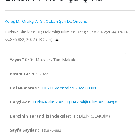
Keleş M.
,
Orakçı A. G.
,
Özkan Şen D.
,
Öncü E.
Türkiye Klinikleri Diş Hekimliği Bilimleri Dergisi, sa.2022;28(4):876-82,
ss.876-882, 2022 (TRDizin)
Yayın Türü:
Makale / Tam Makale
Basım Tarihi:
2022
Doi Numarası:
10.5336/dentalsci.2022-88301
Dergi Adı:
Türkiye Klinikleri Diş Hekimliği Bilimleri Dergisi
Derginin Tarandığı İndeksler:
TR DİZİN (ULAKBİM)
Sayfa Sayıları:
ss.876-882