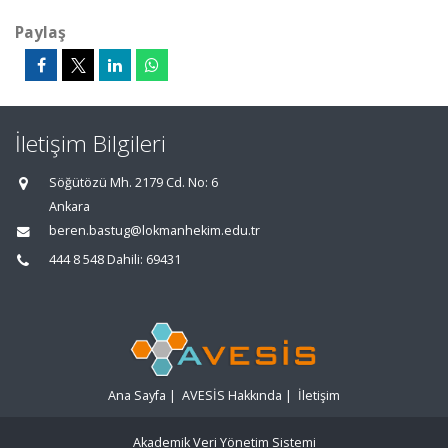
Paylaş
İletişim Bilgileri
Söğütözü Mh. 2179 Cd. No: 6
Ankara
beren.bastug@lokmanhekim.edu.tr
444 8 548 Dahili: 69431
Ana Sayfa
|
AVESİS Hakkında
|
İletişim
Akademik Veri Yönetim Sistemi