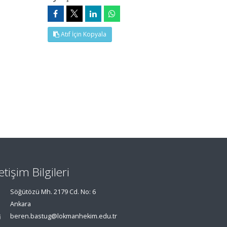
Atıf İçin Kopyala
letişim Bilgileri
Söğütözü Mh. 2179 Cd. No: 6
Ankara
beren.bastug@lokmanhekim.edu.tr