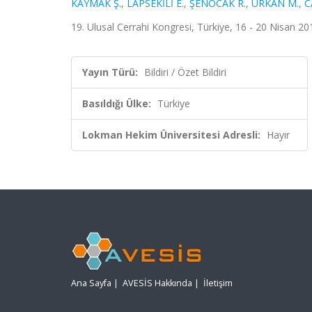
KAYMAK Ş.
,
LAPSEKİLİ E.
,
ŞENOCAK R.
,
URKAN M.
,
C
19. Ulusal Cerrahi Kongresi, Türkiye, 16 - 20 Nisan 201
Yayın Türü:
Bildiri / Özet Bildiri
Basıldığı Ülke:
Türkiye
Lokman Hekim Üniversitesi Adresli:
Hayır
Ana Sayfa
|
AVESİS Hakkında
|
İletişim