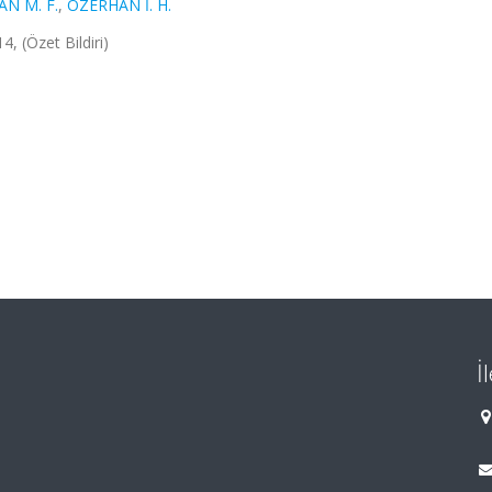
AN M. F.
,
ÖZERHAN İ. H.
4, (Özet Bildiri)
İ