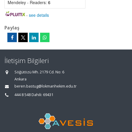
Mendeley - Readers:
6
-
see details
Paylaş
İletişim Bilgileri
Söğütözü Mh. 2179 Cd. No: 6
Ankara
beren.bastug@lokmanhekim.edu.tr
444 8 548 Dahili: 69431