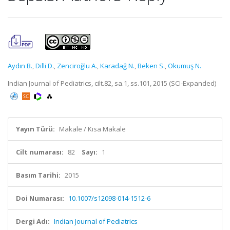
Aydın B.
,
Dilli D.
,
Zenciroğlu A.
,
Karadağ N.
,
Beken S.
,
Okumuş N.
Indian Journal of Pediatrics, cilt.82, sa.1, ss.101, 2015 (SCI-Expanded)
Yayın Türü:
Makale / Kısa Makale
Cilt numarası:
82
Sayı:
1
Basım Tarihi:
2015
Doi Numarası:
10.1007/s12098-014-1512-6
Dergi Adı:
Indian Journal of Pediatrics