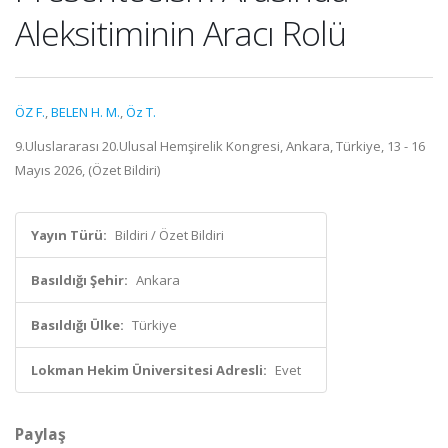
Aleksitiminin Aracı Rolü
ÖZ F.
,
BELEN H. M.
,
Öz T.
9.Uluslararası 20.Ulusal Hemşirelik Kongresi, Ankara, Türkiye, 13 - 16
Mayıs 2026, (Özet Bildiri)
Yayın Türü:
Bildiri / Özet Bildiri
Basıldığı Şehir:
Ankara
Basıldığı Ülke:
Türkiye
Lokman Hekim Üniversitesi Adresli:
Evet
Paylaş