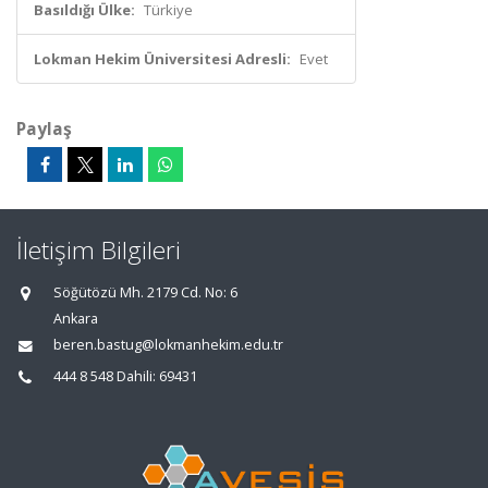
Basıldığı Ülke:
Türkiye
Lokman Hekim Üniversitesi Adresli:
Evet
Paylaş
İletişim Bilgileri
Söğütözü Mh. 2179 Cd. No: 6
Ankara
beren.bastug@lokmanhekim.edu.tr
444 8 548 Dahili: 69431