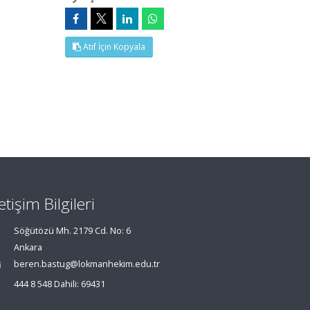
Atıf İçin Kopyala
letişim Bilgileri
Söğütözü Mh. 2179 Cd. No: 6
Ankara
beren.bastug@lokmanhekim.edu.tr
444 8 548 Dahili: 69431