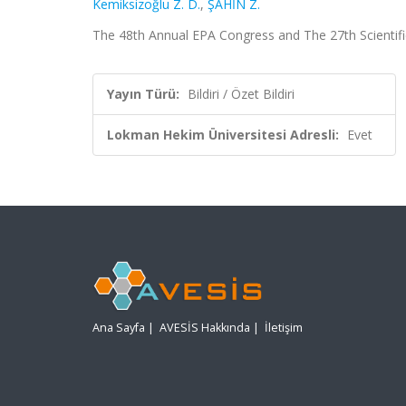
Kemiksizoğlu Z. D.
,
ŞAHİN Z.
The 48th Annual EPA Congress and The 27th Scientific
Yayın Türü:
Bildiri / Özet Bildiri
Lokman Hekim Üniversitesi Adresli:
Evet
Ana Sayfa
|
AVESİS Hakkında
|
İletişim