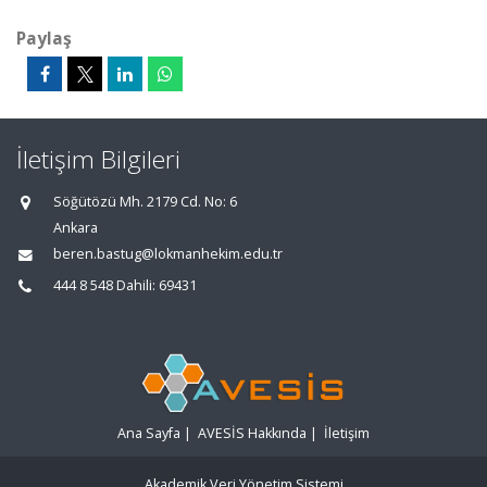
Paylaş
İletişim Bilgileri
Söğütözü Mh. 2179 Cd. No: 6
Ankara
beren.bastug@lokmanhekim.edu.tr
444 8 548 Dahili: 69431
Ana Sayfa
|
AVESİS Hakkında
|
İletişim
Akademik Veri Yönetim Sistemi