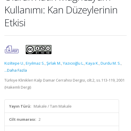
Kullanımı: Kan Düzeylerinin
Etkisi
Kızıltepe U.
,
Eryılmaz S.
,
Şırlak M.
,
Yazıcıoğlu L.
,
Kaya K.
,
Durdu M. S.
,
...Daha Fazla
Türkiye Klinikleri Kalp Damar Cerrahisi Dergisi, cilt.2, ss.113-119, 2001
(Hakemli Dergi)
Yayın Türü:
Makale / Tam Makale
Cilt numarası:
2