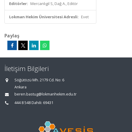
Editörler:
Mercanlıgil S, Dağ A., Editör
Lokman Hekim Üniversitesi Adresli:
Evet
Paylaş
İletişim Bilgileri
Söğütözü Mh. 2179 Cd. No: 6
Ankara
beren.bastug@lokmanhekim.edu.tr
444 8 548 Dahili: 69431