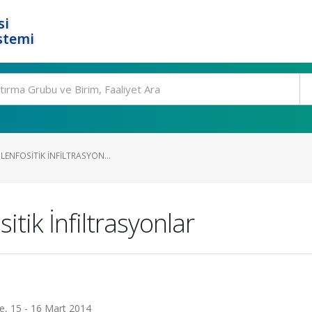
si
stemi
LENFOSITIK İNFILTRASYON...
itik İnfiltrasyonlar
ye, 15 - 16 Mart 2014