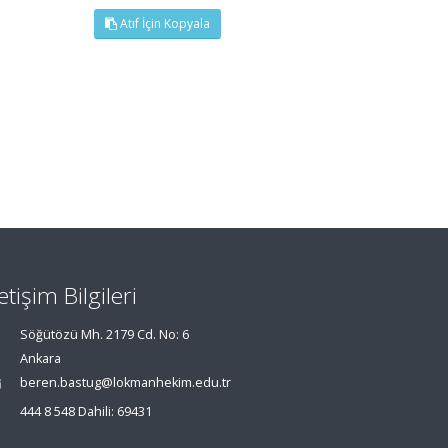
Atıf İçin Kopyala
letişim Bilgileri
Söğütözü Mh. 2179 Cd. No: 6
Ankara
beren.bastug@lokmanhekim.edu.tr
444 8 548 Dahili: 69431