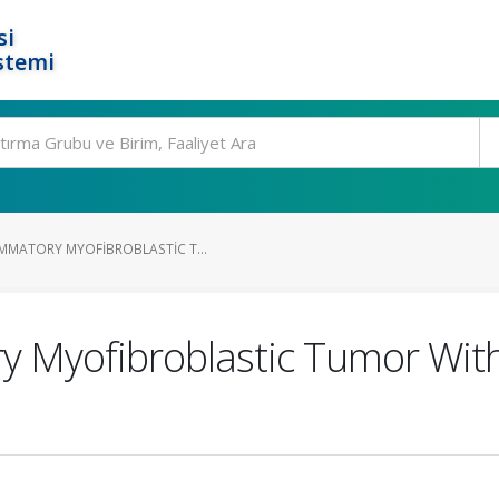
si
stemi
MMATORY MYOFIBROBLASTIC T...
ry Myofibroblastic Tumor Wi