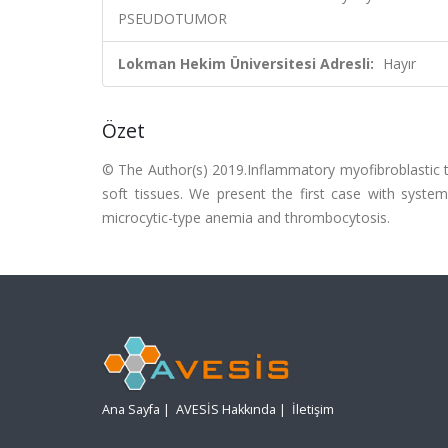
PSEUDOTUMOR
Lokman Hekim Üniversitesi Adresli:
Hayır
Özet
© The Author(s) 2019.Inflammatory myofibroblastic t
soft tissues. We present the first case with syste
microcytic-type anemia and thrombocytosis.
Ana Sayfa
|
AVESİS Hakkında
|
İletişim