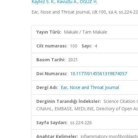
Kaytez S. K.
,
Kavuzlu A.
,
OĞUZ H.
Ear, Nose and Throat Journal, cilt.100, sa.4, ss.224
Yayın Türü:
Makale / Tam Makale
Cilt numarası:
100
Sayı:
4
Basım Tarihi:
2021
Doi Numarası:
10.1177/0145561319874057
Dergi Adı:
Ear, Nose and Throat Journal
Derginin Tarandığı İndeksler:
Science Citation
CINAHL, EMBASE, MEDLINE, Directory of Open Acc
Sayfa Sayıları:
ss.224-226
Anahtar Kelimeler:
inflammatory myofibroblastic