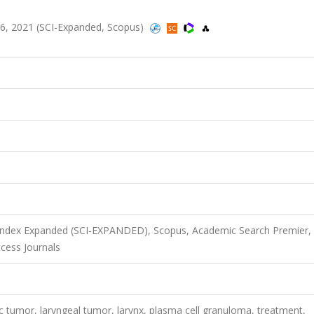
-226, 2021 (SCI-Expanded, Scopus)
 Index Expanded (SCI-EXPANDED), Scopus, Academic Search Premier,
ess Journals
 tumor, laryngeal tumor, larynx, plasma cell granuloma, treatment,