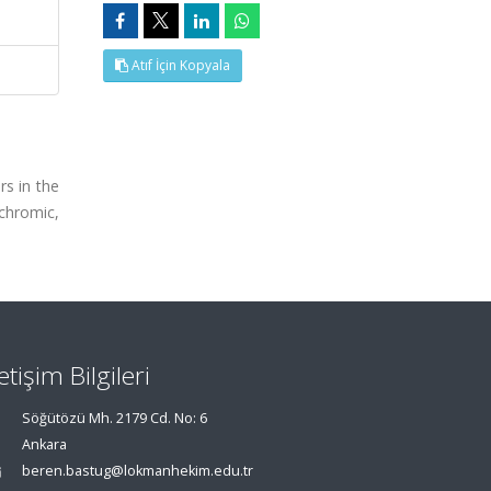
Atıf İçin Kopyala
rs in the
chromic,
letişim Bilgileri
Söğütözü Mh. 2179 Cd. No: 6
Ankara
beren.bastug@lokmanhekim.edu.tr