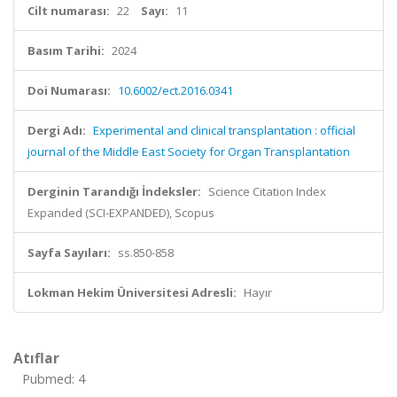
Cilt numarası:
22
Sayı:
11
Basım Tarihi:
2024
Doi Numarası:
10.6002/ect.2016.0341
Dergi Adı:
Experimental and clinical transplantation : official
journal of the Middle East Society for Organ Transplantation
Derginin Tarandığı İndeksler:
Science Citation Index
Expanded (SCI-EXPANDED), Scopus
Sayfa Sayıları:
ss.850-858
Lokman Hekim Üniversitesi Adresli:
Hayır
Atıflar
Pubmed: 4