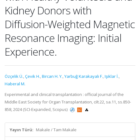
Kidney Donors with
Diffusion-Weighted Magnetic
Resonance Imaging: Initial
Experience.
Özçelik Ü.
,
Çevik H.
,
Bircan H. Y.
,
Yarbuğ Karakayalı F.
,
Işıklar İ.
,
Haberal M.
Experimental and clinical transplantation : official journal of the
Middle East Society for Organ Transplantation, cilt.22, sa.11, ss.850-
858, 2024 (SCI-Expanded, Scopus)
Yayın Türü:
Makale / Tam Makale