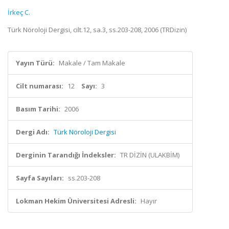
İrkeç C.
Türk Nöroloji Dergisi, cilt.12, sa.3, ss.203-208, 2006 (TRDizin)
Yayın Türü:
Makale / Tam Makale
Cilt numarası:
12
Sayı:
3
Basım Tarihi:
2006
Dergi Adı:
Türk Nöroloji Dergisi
Derginin Tarandığı İndeksler:
TR DİZİN (ULAKBİM)
Sayfa Sayıları:
ss.203-208
Lokman Hekim Üniversitesi Adresli:
Hayır