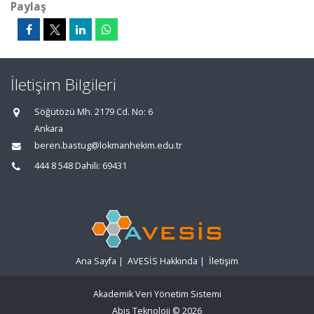
Paylaş
İletişim Bilgileri
Söğütözü Mh. 2179 Cd. No: 6
Ankara
beren.bastug@lokmanhekim.edu.tr
444 8 548 Dahili: 69431
Ana Sayfa
|
AVESİS Hakkında
|
İletişim
Akademik Veri Yönetim Sistemi
Abis Teknoloji
© 2026