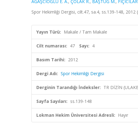
AĞAŞCIOĞLU E. A.
,
ÇOLAK R.
,
BAŞTUĞ M.
,
FIÇICILAR
Spor Hekimliği Dergisi, cilt.47, sa.4, ss.139-148, 2012 
Yayın Türü:
Makale / Tam Makale
Cilt numarası:
47
Sayı:
4
Basım Tarihi:
2012
Dergi Adı:
Spor Hekimliği Dergisi
Derginin Tarandığı İndeksler:
TR DİZİN (ULAK
Sayfa Sayıları:
ss.139-148
Lokman Hekim Üniversitesi Adresli:
Hayır