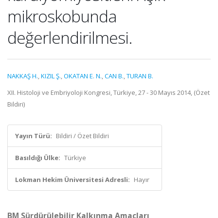
mikroskobunda
değerlendirilmesi.
NAKKAŞ H.
,
KIZIL Ş.
,
OKATAN E. N.
,
CAN B.
,
TURAN B.
XII. Histoloji ve Embriyoloji Kongresi, Türkiye, 27 - 30 Mayıs 2014, (Özet
Bildiri)
Yayın Türü:
Bildiri / Özet Bildiri
Basıldığı Ülke:
Türkiye
Lokman Hekim Üniversitesi Adresli:
Hayır
BM Sürdürülebilir Kalkınma Amaçları