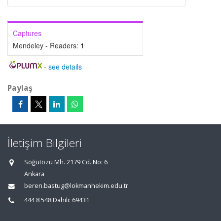
Captures
Mendeley - Readers:
1
-
see details
Paylaş
İletişim Bilgileri
Söğütözü Mh. 2179 Cd. No: 6
Ankara
beren.bastug@lokmanhekim.edu.tr
444 8 548 Dahili: 69431