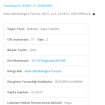
Tomrukçu D.
,
KÖSE T. E.
,
DURSUN E.
Acta Odontologica Turcica, cilt.37, sa.2, ss.54-57, 2020 (TRDizin)
Yayın Türü:
Makale / Vaka Takdimi
Cilt numarası:
37
Sayı:
2
Basım Tarihi:
2020
Doi Numarası:
10.17214/gaziaot.621595
Dergi Adı:
Acta Odontologica Turcica
Derginin Tarandığı İndeksler:
TR DİZİN (ULAKBİM)
Sayfa Sayıları:
ss.54-57
Lokman Hekim Üniversitesi Adresli:
Hayır