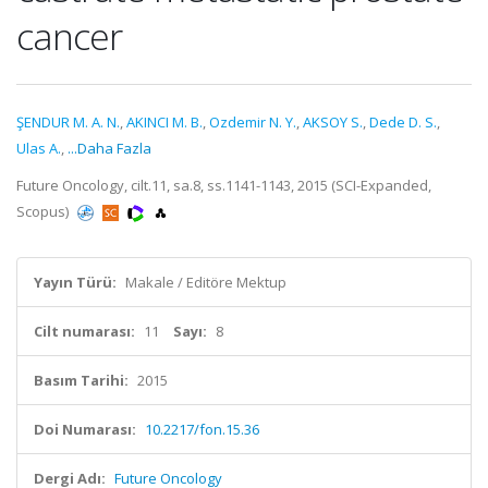
cancer
ŞENDUR M. A. N.
,
AKINCI M. B.
,
Ozdemir N. Y.
,
AKSOY S.
,
Dede D. S.
,
Ulas A.
,
...Daha Fazla
Future Oncology, cilt.11, sa.8, ss.1141-1143, 2015 (SCI-Expanded,
Scopus)
Yayın Türü:
Makale / Editöre Mektup
Cilt numarası:
11
Sayı:
8
Basım Tarihi:
2015
Doi Numarası:
10.2217/fon.15.36
Dergi Adı:
Future Oncology