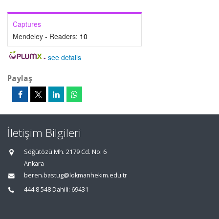
Captures
Mendeley - Readers:
10
-
see details
Paylaş
İletişim Bilgileri
Söğütözü Mh. 2179 Cd. No: 6
Ankara
beren.bastug@lokmanhekim.edu.tr
444 8 548 Dahili: 69431