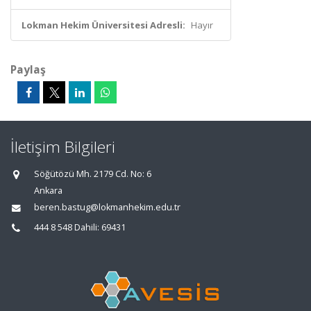
Lokman Hekim Üniversitesi Adresli:
Hayır
Paylaş
İletişim Bilgileri
Söğütözü Mh. 2179 Cd. No: 6
Ankara
beren.bastug@lokmanhekim.edu.tr
444 8 548 Dahili: 69431