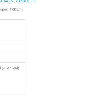
ADAĞ M.
,
CANKUL İ. H.
Scopus, TRDizin)
N (ULAKBİM)