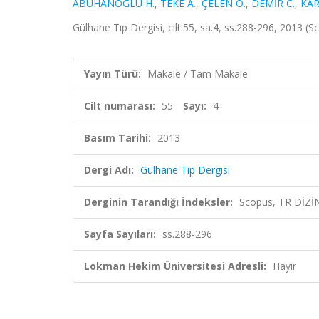
ABUHANOĞLU H.
,
TEKE A.
,
ÇELEN Ö.
,
DEMİR C.
,
KAR
Gülhane Tıp Dergisi, cilt.55, sa.4, ss.288-296, 2013 (
Yayın Türü:
Makale / Tam Makale
Cilt numarası:
55
Sayı:
4
Basım Tarihi:
2013
Dergi Adı:
Gülhane Tıp Dergisi
Derginin Tarandığı İndeksler:
Scopus, TR DİZİ
Sayfa Sayıları:
ss.288-296
Lokman Hekim Üniversitesi Adresli:
Hayır