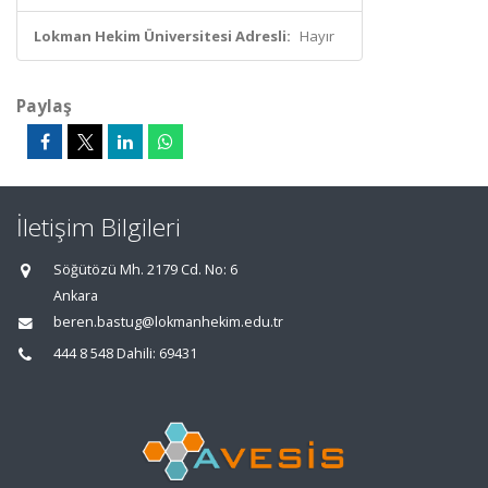
Lokman Hekim Üniversitesi Adresli:
Hayır
Paylaş
İletişim Bilgileri
Söğütözü Mh. 2179 Cd. No: 6
Ankara
beren.bastug@lokmanhekim.edu.tr
444 8 548 Dahili: 69431