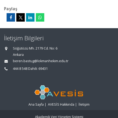
Paylaş
İletişim Bilgileri
Söğütözü Mh. 2179 Cd. No: 6
Ankara
beren.bastug@lokmanhekim.edu.tr
444 8 548 Dahili: 69431
Ana Sayfa
|
AVESİS Hakkında
|
İletişim
Akademik Veri Yönetim Sistemi