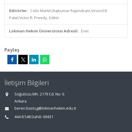
Editörler:
Colin Martin,Rajkumar Rajendram,Vinood B.
Patel,Victor R. Preedy, Editör
Lokman Hekim Üniversitesi Adresli:
Evet
Paylaş
İletişim Bilgileri
Söğütözü Mh. 2179 Cd. No: 6
Ankara
beren.bastug@lokmanhekim.edu.tr
444 8 548 Dahili: 69431