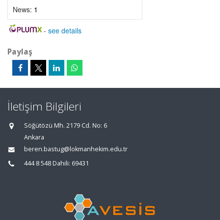
News:
1
-
see details
Paylaş
İletişim Bilgileri
Söğütözü Mh. 2179 Cd. No: 6
Ankara
beren.bastug@lokmanhekim.edu.tr
444 8 548 Dahili: 69431