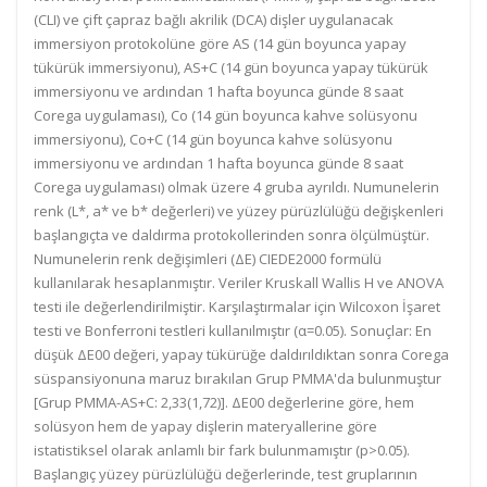
(CLI) ve çift çapraz bağlı akrilik (DCA) dişler uygulanacak
immersiyon protokolüne göre AS (14 gün boyunca yapay
tükürük immersiyonu), AS+C (14 gün boyunca yapay tükürük
immersiyonu ve ardından 1 hafta boyunca günde 8 saat
Corega uygulaması), Co (14 gün boyunca kahve solüsyonu
immersiyonu), Co+C (14 gün boyunca kahve solüsyonu
immersiyonu ve ardından 1 hafta boyunca günde 8 saat
Corega uygulaması) olmak üzere 4 gruba ayrıldı. Numunelerin
renk (L*, a* ve b* değerleri) ve yüzey pürüzlülüğü değişkenleri
başlangıçta ve daldırma protokollerinden sonra ölçülmüştür.
Numunelerin renk değişimleri (ΔE) CIEDE2000 formülü
kullanılarak hesaplanmıştır. Veriler Kruskall Wallis H ve ANOVA
testi ile değerlendirilmiştir. Karşılaştırmalar için Wilcoxon İşaret
testi ve Bonferroni testleri kullanılmıştır (α=0.05). Sonuçlar: En
düşük ΔE00 değeri, yapay tükürüğe daldırıldıktan sonra Corega
süspansiyonuna maruz bırakılan Grup PMMA'da bulunmuştur
[Grup PMMA-AS+C: 2,33(1,72)]. ΔE00 değerlerine göre, hem
solüsyon hem de yapay dişlerin materyallerine göre
istatistiksel olarak anlamlı bir fark bulunmamıştır (p>0.05).
Başlangıç yüzey pürüzlülüğü değerlerinde, test gruplarının