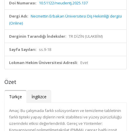
Doi Numarası:
10.51122/neudentj.2025.137
Dergi Adı:
Necmettin Erbakan Üniversitesi Diş Hekimliği dergisi
(Online)
Derginin Tarandığı İndeksler:
TR DİZİN (ULAKBİM)
Sayfa Sayıları:
ss.9-18
Lokman Hekim Üniversitesi Adresli:
Evet
Özet
Türkçe
İngilizce
Amaç: Bu çalışmada farklı solüsyonların ve temizleme tabletinin
farklı tipteki yapay dişlerin renk stabilitesi ve yüzey pürüzlülüğü
üzerindeki etkisi değerlendirildi. Gereç ve Yöntemler:
Konvansiyonel polimetilmetakrilat (PMMA), çapraz bağlı izosit