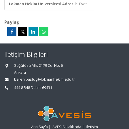
Lokman Hekim Üniversitesi Adresli:
Evet
Paylaş
İletişim Bilgileri
Söğütözü Mh. 2179 Cd. No: 6
Ankara
beren.bastug@lokmanhekim.edu.tr
444 8 548 Dahili: 69431
Ana Sayfa
|
AVESİS Hakkında
|
İletişim