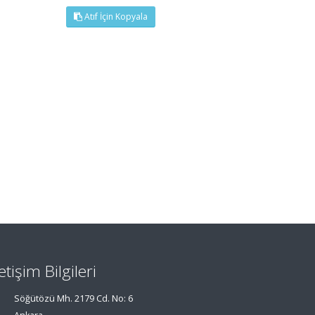
Atıf İçin Kopyala
letişim Bilgileri
Söğütözü Mh. 2179 Cd. No: 6