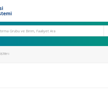
si
stemi
STRY I