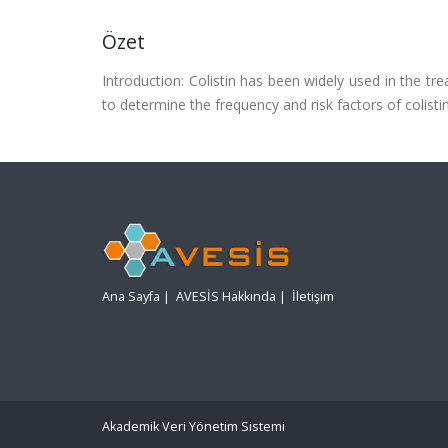
Özet
Introduction: Colistin has been widely used in the tr
to determine the frequency and risk factors of colisti
Ana Sayfa
|
AVESİS Hakkında
|
İletişim
Akademik Veri Yönetim Sistemi