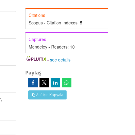
Citations
Scopus - Citation Indexes:
5
Captures
Mendeley - Readers:
10
-
see details
Paylaş
Atıf İçin Kopyala
Y,