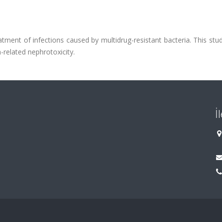
eatment of infections caused by multidrug-resistant bacteria. This st
n-related nephrotoxicity.
İ