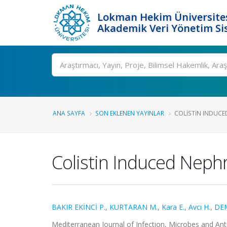
Lokman Hekim Üniversite
Akademik Veri Yönetim Si
Ara
ANA SAYFA
SON EKLENEN YAYINLAR
COLISTIN INDUCED
Colistin Induced Nephr
BAKIR EKİNCİ P.
,
KURTARAN M.
,
Kara E.
,
Avcı H.
,
DEM
Mediterranean Journal of Infection, Microbes and Anti