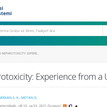
si
stemi
 NEPHROTOXICITY: EXPERIE...
otoxicity: Experience from a 
İRKAN S. K.
,
METAN G.
microbials, cilt.10, sa.53, 2021 (Scopus)