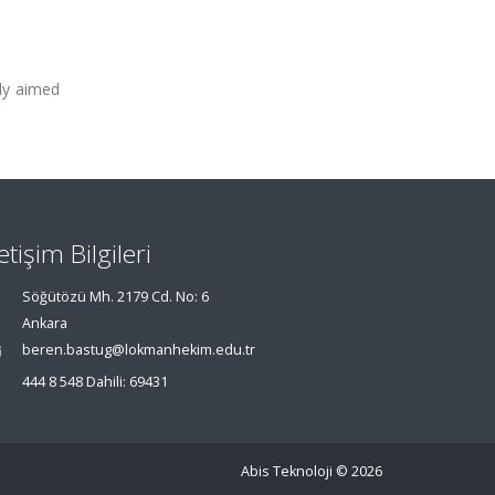
udy aimed
letişim Bilgileri
Söğütözü Mh. 2179 Cd. No: 6
Ankara
beren.bastug@lokmanhekim.edu.tr
444 8 548 Dahili: 69431
Abis Teknoloji
© 2026