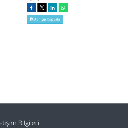
Atıf İçin Kopyala
letişim Bilgileri