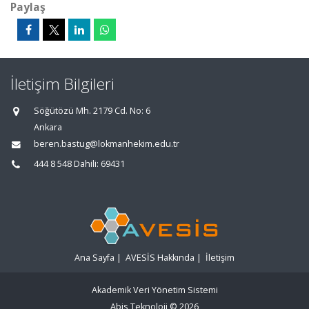
Paylaş
İletişim Bilgileri
Söğütözü Mh. 2179 Cd. No: 6
Ankara
beren.bastug@lokmanhekim.edu.tr
444 8 548 Dahili: 69431
Ana Sayfa
|
AVESİS Hakkında
|
İletişim
Akademik Veri Yönetim Sistemi
Abis Teknoloji
© 2026