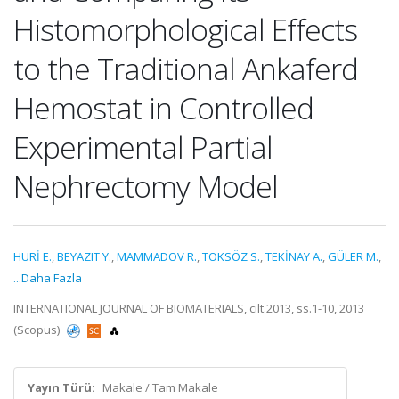
Histomorphological Effects
to the Traditional Ankaferd
Hemostat in Controlled
Experimental Partial
Nephrectomy Model
HURİ E.
,
BEYAZIT Y.
,
MAMMADOV R.
,
TOKSÖZ S.
,
TEKİNAY A.
,
GÜLER M.
,
...Daha Fazla
INTERNATIONAL JOURNAL OF BIOMATERIALS, cilt.2013, ss.1-10, 2013
(Scopus)
Yayın Türü:
Makale / Tam Makale