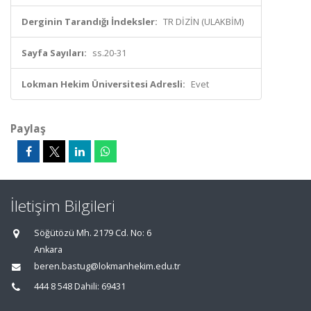
Derginin Tarandığı İndeksler:
TR DİZİN (ULAKBİM)
Sayfa Sayıları:
ss.20-31
Lokman Hekim Üniversitesi Adresli:
Evet
Paylaş
İletişim Bilgileri
Söğütözü Mh. 2179 Cd. No: 6
Ankara
beren.bastug@lokmanhekim.edu.tr
444 8 548 Dahili: 69431