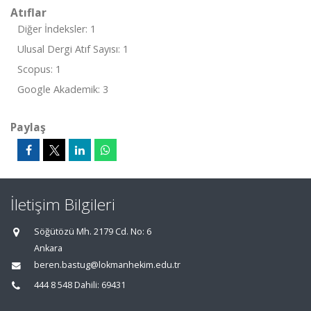
Atıflar
Diğer İndeksler: 1
Ulusal Dergi Atıf Sayısı: 1
Scopus: 1
Google Akademik: 3
Paylaş
İletişim Bilgileri
Söğütözü Mh. 2179 Cd. No: 6
Ankara
beren.bastug@lokmanhekim.edu.tr
444 8 548 Dahili: 69431