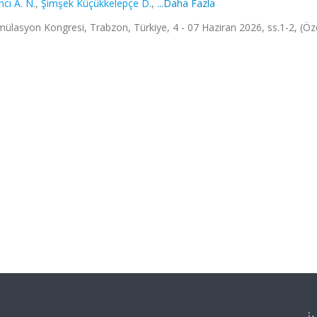
ncı A. N.
,
Şimşek Küçükkelepçe D.
,
...Daha Fazla
mülasyon Kongresi, Trabzon, Türkiye, 4 - 07 Haziran 2026, ss.1-2, (Öz