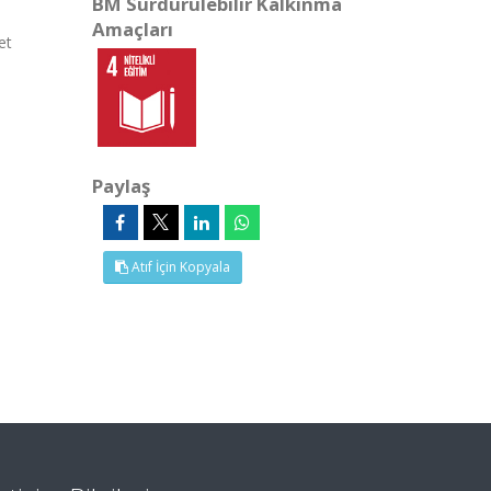
BM Sürdürülebilir Kalkınma
Amaçları
et
Paylaş
Atıf İçin Kopyala