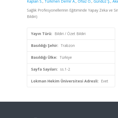
Kaplan S.
,
Türkmen Demir A.
,
Oflaz O.
,
Gündüz Ş.
,
Akı
Sağlık Profesyonellerinin Eğitiminde Yapay Zeka ve Si
Bildiri)
Yayın Türü:
Bildiri / Özet Bildiri
Basıldığı Şehir:
Trabzon
Basıldığı Ülke:
Türkiye
Sayfa Sayıları:
ss.1-2
Lokman Hekim Üniversitesi Adresli:
Evet