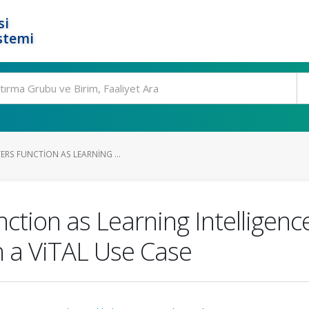
si
stemi
RS FUNCTION AS LEARNING ...
ction as Learning Intelligen
 a ViTAL Use Case