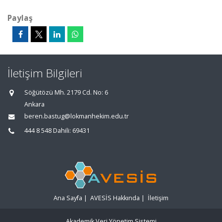
Paylaş
İletişim Bilgileri
Söğütözü Mh. 2179 Cd. No: 6
Ankara
beren.bastug@lokmanhekim.edu.tr
444 8 548 Dahili: 69431
Ana Sayfa
|
AVESİS Hakkında
|
İletişim
Akademik Veri Yönetim Sistemi