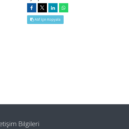
Atıf İçin Kopyala
letişim Bilgileri