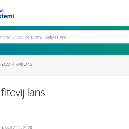
si
stemi
NYADA FITOVIJILANS
itovijilans
ara, ss.37-45, 2020