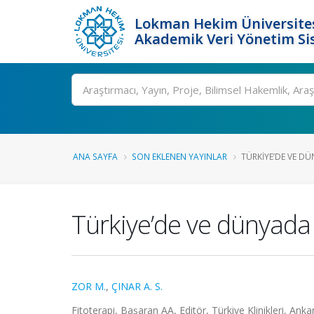
Lokman Hekim Üniversite
Akademik Veri Yönetim Si
Ara
ANA SAYFA
SON EKLENEN YAYINLAR
TÜRKIYE’DE VE DÜ
Türkiye’de ve dünyada f
ZOR M.
,
ÇINAR A. S.
Fitoterapi, Başaran AA, Editör, Türkiye Klinikleri, Ank