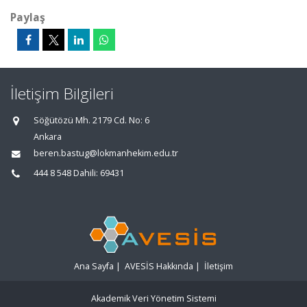
Paylaş
İletişim Bilgileri
Söğütözü Mh. 2179 Cd. No: 6
Ankara
beren.bastug@lokmanhekim.edu.tr
444 8 548 Dahili: 69431
Ana Sayfa
|
AVESİS Hakkında
|
İletişim
Akademik Veri Yönetim Sistemi