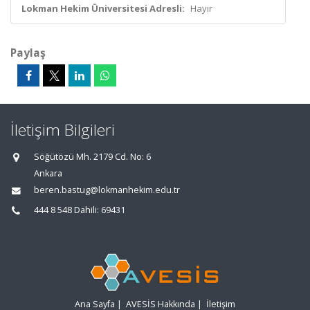
Lokman Hekim Üniversitesi Adresli:
Hayır
Paylaş
İletişim Bilgileri
Söğütözü Mh. 2179 Cd. No: 6
Ankara
beren.bastug@lokmanhekim.edu.tr
444 8 548 Dahili: 69431
Ana Sayfa
|
AVESİS Hakkında
|
İletişim