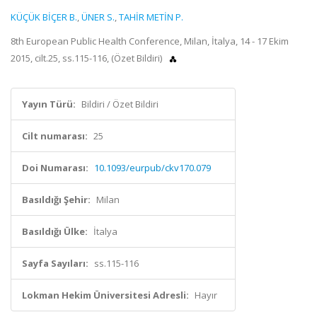
KÜÇÜK BİÇER B.
,
ÜNER S.
,
TAHİR METİN P.
8th European Public Health Conference, Milan, İtalya, 14 - 17 Ekim
2015, cilt.25, ss.115-116, (Özet Bildiri)
Yayın Türü:
Bildiri / Özet Bildiri
Cilt numarası:
25
Doi Numarası:
10.1093/eurpub/ckv170.079
Basıldığı Şehir:
Milan
Basıldığı Ülke:
İtalya
Sayfa Sayıları:
ss.115-116
Lokman Hekim Üniversitesi Adresli:
Hayır