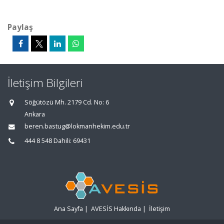
Paylaş
İletişim Bilgileri
Söğütözü Mh. 2179 Cd. No: 6
Ankara
beren.bastug@lokmanhekim.edu.tr
444 8 548 Dahili: 69431
Ana Sayfa
|
AVESİS Hakkında
|
İletişim