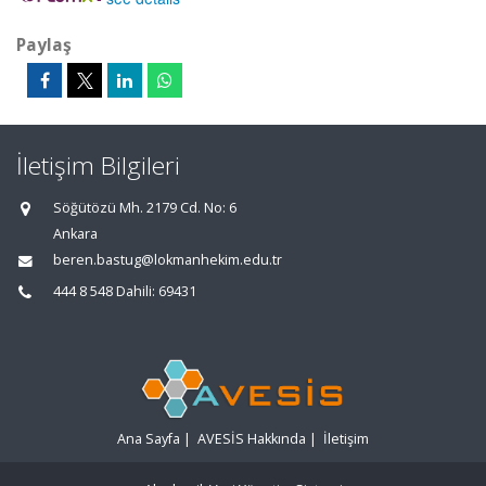
Paylaş
İletişim Bilgileri
Söğütözü Mh. 2179 Cd. No: 6
Ankara
beren.bastug@lokmanhekim.edu.tr
444 8 548 Dahili: 69431
Ana Sayfa
|
AVESİS Hakkında
|
İletişim