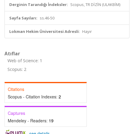
Derginin Tarandığı İndeksler:
Scopus, TR DİZİN (ULAKBİM)
Sayfa Sayıları:
ss.46-50
Lokman Hekim Üniversitesi Adresli:
Hayır
Atıflar
Web of Science: 1
Scopus: 2
Citations
Scopus - Citation Indexes:
2
Captures
Mendeley - Readers:
19
-
see details