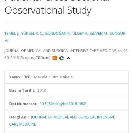
Observational Study
TEMEL Ş.
,
YÜKSEL R. C.
,
GÜNDOĞAN K.
,
ÜLGEY A.
,
GÜVEN M.
,
SUNGUR
M.
JOURNAL OF MEDICAL AND SURGICAL INTENSIVE CARE MEDICINE, ss.46-
50, 2018 (Scopus, TRDizin)
Yayın Türü:
Makale / Tam Makale
Basım Tarihi:
2018
Doi Numarası:
10.5152/dcbybd.2018.1602
Dergi Adı:
JOURNAL OF MEDICAL AND SURGICAL INTENSIVE
CARE MEDICINE