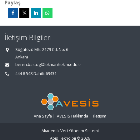
Paylaş
İletişim Bilgileri
Söğütözü Mh. 2179 Cd. No: 6
Ankara
beren.bastug@lokmanhekim.edu.tr
444 8 548 Dahili: 69431
Ana Sayfa
|
AVESİS Hakkında
|
İletişim
Akademik Veri Yönetim Sistemi
Abis Teknoloji
© 2026