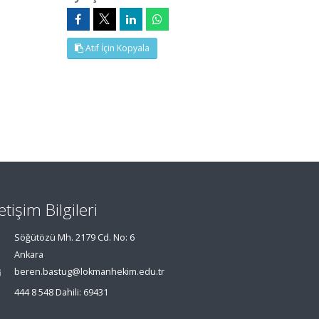
Atıf İçin Kopyala
letişim Bilgileri
Söğütözü Mh. 2179 Cd. No: 6
Ankara
beren.bastug@lokmanhekim.edu.tr
444 8 548 Dahili: 69431