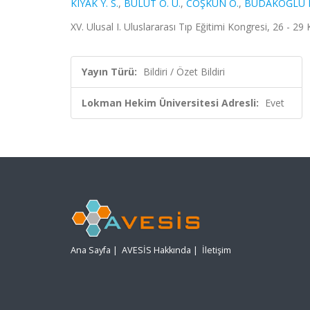
KIYAK Y. S.
,
BULUT Ö. Ü.
,
COŞKUN Ö.
,
BUDAKOĞLU I.
XV. Ulusal I. Uluslararası Tıp Eğitimi Kongresi, 26 - 29
Yayın Türü:
Bildiri / Özet Bildiri
Lokman Hekim Üniversitesi Adresli:
Evet
Ana Sayfa
|
AVESİS Hakkında
|
İletişim