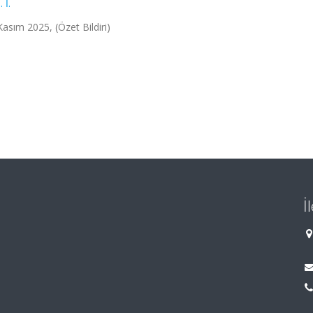
 İ.
 Kasım 2025, (Özet Bildiri)
İ