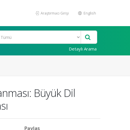
Araştırmacı Girişi
English
Detaylı Arama
anması: Büyük Dil
sı
Paylaş