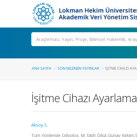
Lokman Hekim Üniversite
Akademik Veri Yönetim Si
Ara
ANA SAYFA
SON EKLENEN YAYINLAR
İŞITME CIHAZI A
İşitme Cihazı Ayarla
Aksoy S.
Tüm Yönleriyle Odyoloji, M. fatih Öğüt,Günay Kırkım,