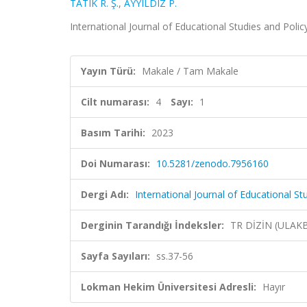
TATIK R. Ş.
,
AYYILDIZ P.
International Journal of Educational Studies and Policy 
Yayın Türü:
Makale / Tam Makale
Cilt numarası:
4
Sayı:
1
Basım Tarihi:
2023
Doi Numarası:
10.5281/zenodo.7956160
Dergi Adı:
International Journal of Educational Stu
Derginin Tarandığı İndeksler:
TR DİZİN (ULAK
Sayfa Sayıları:
ss.37-56
Lokman Hekim Üniversitesi Adresli:
Hayır