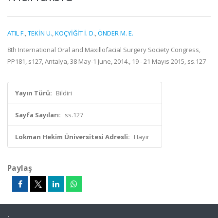
ATIL F.
,
TEKİN U.
,
KOÇYİĞİT İ. D.
,
ÖNDER M. E.
8th International Oral and Maxillofacial Surgery Society Congress,
PP181, s127, Antalya, 38 May-1 June, 2014., 19 - 21 Mayıs 2015, ss.127
Yayın Türü:
Bildiri
Sayfa Sayıları:
ss.127
Lokman Hekim Üniversitesi Adresli:
Hayır
Paylaş