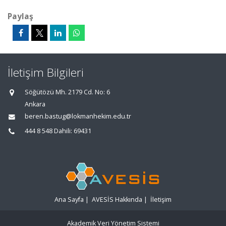
Paylaş
İletişim Bilgileri
Söğütözü Mh. 2179 Cd. No: 6
Ankara
beren.bastug@lokmanhekim.edu.tr
444 8 548 Dahili: 69431
Ana Sayfa
|
AVESİS Hakkında
|
İletişim
Akademik Veri Yönetim Sistemi