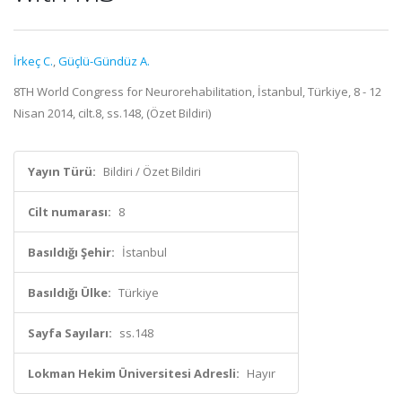
İrkeç C.
,
Güçlü-Gündüz A.
8TH World Congress for Neurorehabilitation, İstanbul, Türkiye, 8 - 12
Nisan 2014, cilt.8, ss.148, (Özet Bildiri)
Yayın Türü:
Bildiri / Özet Bildiri
Cilt numarası:
8
Basıldığı Şehir:
İstanbul
Basıldığı Ülke:
Türkiye
Sayfa Sayıları:
ss.148
Lokman Hekim Üniversitesi Adresli:
Hayır