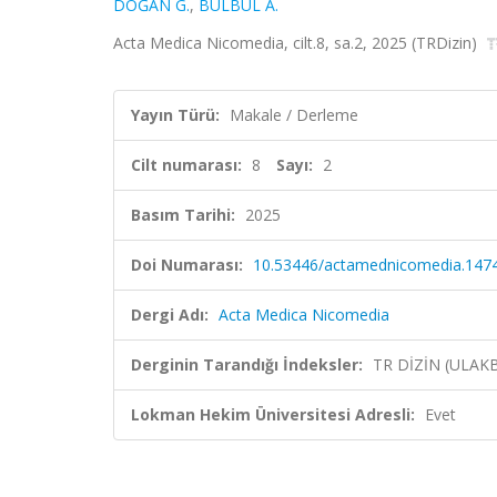
DOĞAN G.
,
BÜLBÜL A.
Acta Medica Nicomedia, cilt.8, sa.2, 2025 (TRDizin)
Yayın Türü:
Makale / Derleme
Cilt numarası:
8
Sayı:
2
Basım Tarihi:
2025
Doi Numarası:
10.53446/actamednicomedia.147
Dergi Adı:
Acta Medica Nicomedia
Derginin Tarandığı İndeksler:
TR DİZİN (ULAK
Lokman Hekim Üniversitesi Adresli:
Evet