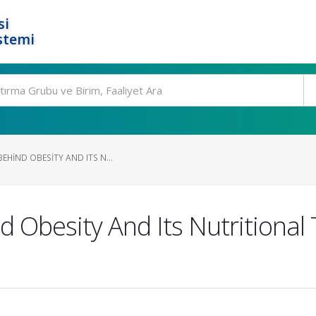
si
stemi
BEHIND OBESITY AND ITS N...
 Obesity And Its Nutritional