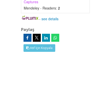
Captures
Mendeley - Readers:
2
-
see details
Paylaş
Atıf İçin Kopyala