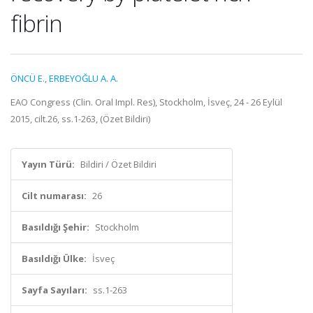
fibrin
ÖNCÜ E.
,
ERBEYOĞLU A. A.
EAO Congress (Clin. Oral Impl. Res), Stockholm, İsveç, 24 - 26 Eylül
2015, cilt.26, ss.1-263, (Özet Bildiri)
Yayın Türü:
Bildiri / Özet Bildiri
Cilt numarası:
26
Basıldığı Şehir:
Stockholm
Basıldığı Ülke:
İsveç
Sayfa Sayıları:
ss.1-263