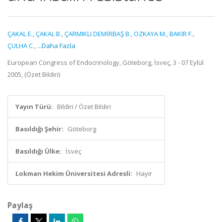
ÇAKAL E.
,
ÇAKAL B.
,
ÇARMIKLI DEMİRBAŞ B.
,
ÖZKAYA M.
,
BAKIR F.
,
ÇULHA C.
,
...Daha Fazla
European Congress of Endocrinology, Göteborg, İsveç, 3 - 07 Eylül
2005, (Özet Bildiri)
Yayın Türü:
Bildiri / Özet Bildiri
Basıldığı Şehir:
Göteborg
Basıldığı Ülke:
İsveç
Lokman Hekim Üniversitesi Adresli:
Hayır
Paylaş