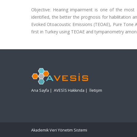
Objective: Hearing impairment is one of the most 
identified, the better the prognosis for habilitation
Evoked Otoacoustic Emissions (TEOAE), Pure Tone A
first in Turkey using TEOAE and tympanometry among 
Ana Sayfa
|
AVESİS Hakkında
|
İletişim
Akademik Veri Yönetim Sistemi