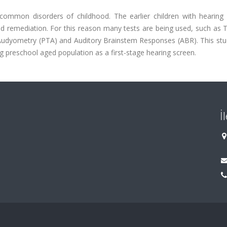
common disorders of childhood. The earlier children with hearing 
 and remediation. For this reason many tests are being used, such as 
udyometry (PTA) and Auditory Brainstem Responses (ABR). This stud
preschool aged population as a first-stage hearing screen.
İ