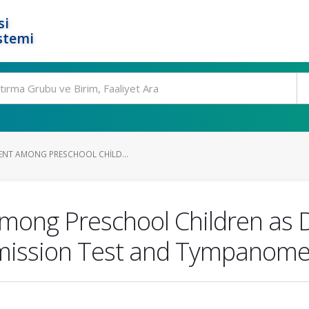
si
stemi
ENT AMONG PRESCHOOL CHILD...
ong Preschool Children as D
mission Test and Tympanome