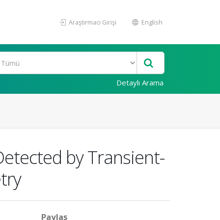
Araştırmacı Girişi
English
Detaylı Arama
etected by Transient-
try
Paylaş