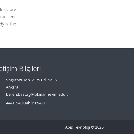
loss are
Transient
y is the
letişim Bilgileri
Söğütözü Mh. 2179 Cd. No: 6
Ankara
beren.bastug@lokmanhekim.edu.tr
444 8 548 Dahili: 69431
Abis Teknoloji
© 2026