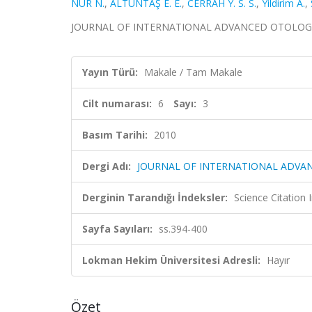
NUR N.
,
ALTUNTAŞ E. E.
,
CERRAH Y. S. S.
,
Yildirim A.
,
JOURNAL OF INTERNATIONAL ADVANCED OTOLOGY, cilt
Yayın Türü:
Makale / Tam Makale
Cilt numarası:
6
Sayı:
3
Basım Tarihi:
2010
Dergi Adı:
JOURNAL OF INTERNATIONAL ADVA
Derginin Tarandığı İndeksler:
Science Citation
Sayfa Sayıları:
ss.394-400
Lokman Hekim Üniversitesi Adresli:
Hayır
Özet